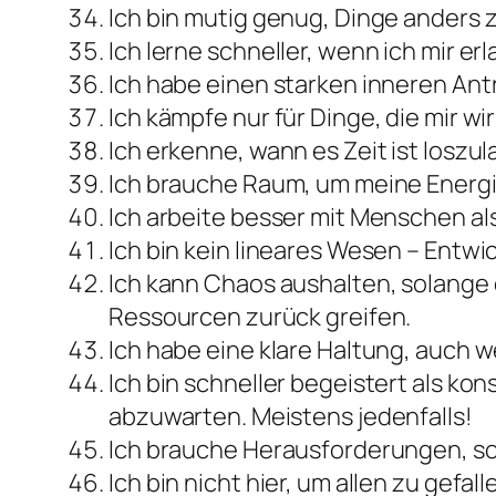
Ich bin mutig genug, Dinge anders z
Ich lerne schneller, wenn ich mir er
Ich habe einen starken inneren Antr
Ich kämpfe nur für Dinge, die mir w
Ich erkenne, wann es Zeit ist loszu
Ich brauche Raum, um meine Energi
Ich arbeite besser mit Menschen als a
Ich bin kein lineares Wesen – Entwic
Ich kann Chaos aushalten, solange 
Ressourcen zurück greifen.
Ich habe eine klare Haltung, auch w
Ich bin schneller begeistert als ko
abzuwarten. Meistens jedenfalls!
Ich brauche Herausforderungen, sons
Ich bin nicht hier, um allen zu gefall