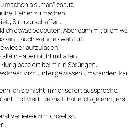
u machen als „man“ es tut.
laube, Fehler zu machen.
ieb, Sinn zu schaffen.
irklich etwas bedeuten. Aber dann mit allem wa
lassen – auch wenn es weh tut.
e wieder aufzuladen.
llein – aber nicht mit allen.
klung passiert bei mir in Sprüngen.
es kreativ ist. Unter gewissen Umständen, ka
enn ich sie nicht immer sofort ausspreche.
nstant motiviert. Deshalb habe ich gelernt, er
t verliere ich mich selbst.
en.