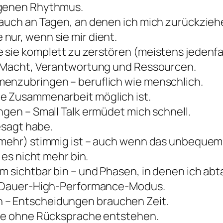
igenen Rhythmus.
auch an Tagen, an denen ich mich zurückziehe
nur, wenn sie mir dient.
 sie komplett zu zerstören (meistens jedenfa
ür Macht, Verantwortung und Ressourcen.
menzubringen – beruflich wie menschlich.
te Zusammenarbeit möglich ist.
ngen – Small Talk ermüdet mich schnell.
gesagt habe.
(mehr) stimmig ist – auch wenn das unbequem 
 es nicht mehr bin.
m sichtbar bin – und Phasen, in denen ich ab
im Dauer-High-Performance-Modus.
 – Entscheidungen brauchen Zeit.
die ohne Rücksprache entstehen.