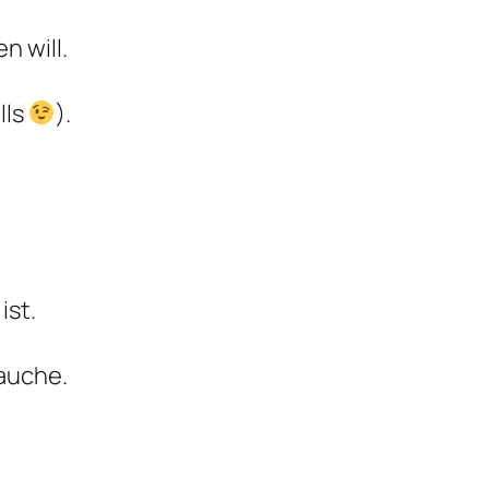
n will.
lls
).
ist.
tauche.