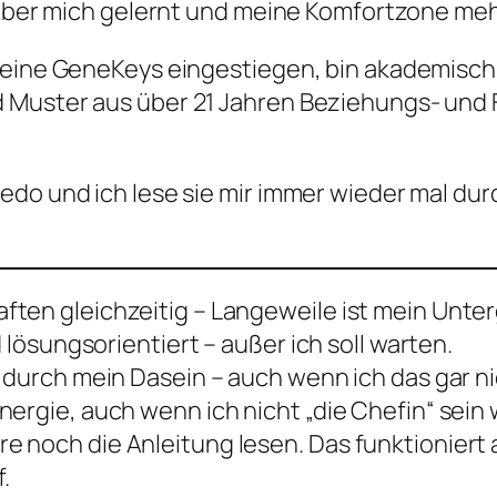
 über mich gelernt und meine Komfortzone mehr
 meine GeneKeys eingestiegen, bin akademisc
d Muster aus über 21 Jahren Beziehungs- und
do und ich lese sie mir immer wieder mal durc
ten gleichzeitig – Langeweile ist mein Unte
d lösungsorientiert – außer ich soll warten.
 durch mein Dasein – auch wenn ich das gar ni
ergie, auch wenn ich nicht „die Chefin“ sein w
noch die Anleitung lesen. Das funktioniert al
.