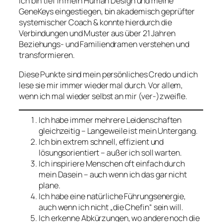
Ich bin tief in mein Human Design und meine
GeneKeys eingestiegen, bin akademisch geprüfter
systemischer Coach & konnte hierdurch die
Verbindungen und Muster aus über 21 Jahren
Beziehungs- und Familiendramen verstehen und
transformieren.
Diese Punkte sind mein persönliches Credo und ich
lese sie mir immer wieder mal durch. Vor allem,
wenn ich mal wieder selbst an mir (ver-)zweifle.
Ich habe immer mehrere Leidenschaften
gleichzeitig – Langeweile ist mein Untergang.
Ich bin extrem schnell, effizient und
lösungsorientiert – außer ich soll warten.
Ich inspiriere Menschen oft einfach durch
mein Dasein – auch wenn ich das gar nicht
plane.
Ich habe eine natürliche Führungsenergie,
auch wenn ich nicht „die Chefin“ sein will.
Ich erkenne Abkürzungen, wo andere noch die