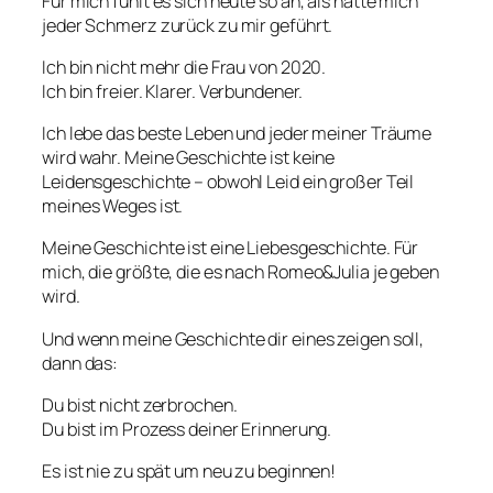
Für mich fühlt es sich heute so an, als hätte mich
jeder Schmerz zurück zu mir geführt.
Ich bin nicht mehr die Frau von 2020.
Ich bin freier. Klarer. Verbundener.
Ich lebe das beste Leben und jeder meiner Träume
wird wahr. Meine Geschichte ist keine
Leidensgeschichte – obwohl Leid ein großer Teil
meines Weges ist.
Meine Geschichte ist eine Liebesgeschichte. Für
mich, die größte, die es nach Romeo&Julia je geben
wird.
Und wenn meine Geschichte dir eines zeigen soll,
dann das:
Du bist nicht zerbrochen.
Du bist im Prozess deiner Erinnerung.
Es ist nie zu spät um neu zu beginnen!