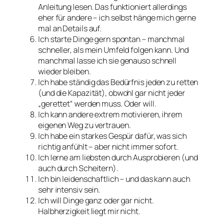
Anleitung lesen. Das funktioniert allerdings
eher für andere – ich selbst hänge mich gerne
mal an Details auf.
Ich starte Dinge gern spontan – manchmal
schneller, als mein Umfeld folgen kann. Und
manchmal lasse ich sie genauso schnell
wieder bleiben.
Ich habe ständig das Bedürfnis jeden zu retten
(und die Kapazität), obwohl gar nicht jeder
„gerettet“ werden muss. Oder will.
Ich kann andere extrem motivieren, ihrem
eigenen Weg zu vertrauen.
Ich habe ein starkes Gespür dafür, was sich
richtig anfühlt – aber nicht immer sofort.
Ich lerne am liebsten durch Ausprobieren (und
auch durch Scheitern).
Ich bin leidenschaftlich – und das kann auch
sehr intensiv sein.
Ich will Dinge ganz oder gar nicht.
Halbherzigkeit liegt mir nicht.