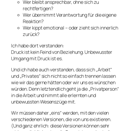
Wer bleibt ansprechbar, ohne sich zu
rechtfertigen?
Wer übernimmt Verantwortung für die eigene
Reaktion?
Wer kippt emotional – oder zieht sich innerlich
zurück?
Ich habe dort verstanden:
Druck ist kein Feind von Beziehung. Unbewusster
Umgang mit Druck ist es.
Und ich habe auch verstanden, dass sich „Arbeit“
und „Privates“ sich nicht so einfach trennen lassen
wie wir das gerne hätten oder wir uns es wünschen
würden. Denn letztendlich geht ja die „Privatperson“
in die Arbeit und nimmt alle erlernten und
unbewussten Wesenszüge mit.
Wir müssen daher „eins“ werden, mit den vielen
verschiedenen Versionen, die von uns existieren.
(Und ganz ehrlich: diese Versionen können sehr