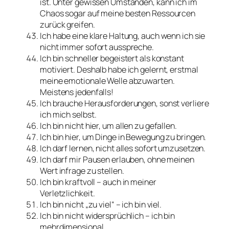
ist. Unter gewissen Umständen, kann ich im
Chaos sogar auf meine besten Ressourcen
zurück greifen.
Ich habe eine klare Haltung, auch wenn ich sie
nicht immer sofort ausspreche.
Ich bin schneller begeistert als konstant
motiviert. Deshalb habe ich gelernt, erstmal
meine emotionale Welle abzuwarten.
Meistens jedenfalls!
Ich brauche Herausforderungen, sonst verliere
ich mich selbst.
Ich bin nicht hier, um allen zu gefallen.
Ich bin hier, um Dinge in Bewegung zu bringen.
Ich darf lernen, nicht alles sofort umzusetzen.
Ich darf mir Pausen erlauben, ohne meinen
Wert infrage zu stellen.
Ich bin kraftvoll – auch in meiner
Verletzlichkeit.
Ich bin nicht „zu viel“ – ich bin viel.
Ich bin nicht widersprüchlich – ich bin
mehrdimensional.