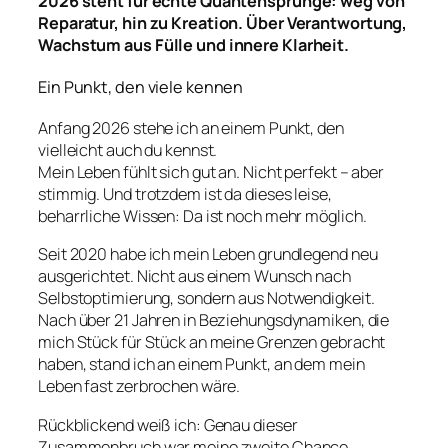
2026 steht für echte Quantensprünge: weg von
Reparatur, hin zu Kreation. Über Verantwortung,
Wachstum aus Fülle und innere Klarheit.
Ein Punkt, den viele kennen
Anfang 2026 stehe ich an einem Punkt, den
vielleicht auch du kennst.
Mein Leben fühlt sich gut an. Nicht perfekt – aber
stimmig. Und trotzdem ist da dieses leise,
beharrliche Wissen: Da ist noch mehr möglich.
Seit 2020 habe ich mein Leben grundlegend neu
ausgerichtet. Nicht aus einem Wunsch nach
Selbstoptimierung, sondern aus Notwendigkeit.
Nach über 21 Jahren in Beziehungsdynamiken, die
mich Stück für Stück an meine Grenzen gebracht
haben, stand ich an einem Punkt, an dem mein
Leben fast zerbrochen wäre.
Rückblickend weiß ich: Genau dieser
Zusammenbruch war meine zweite Chance.