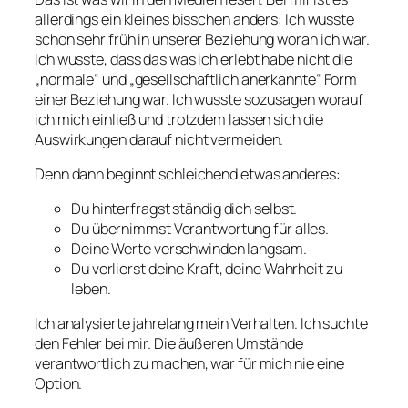
allerdings ein kleines bisschen anders: Ich wusste
schon sehr früh in unserer Beziehung woran ich war.
Ich wusste, dass das was ich erlebt habe nicht die
„normale“ und „gesellschaftlich anerkannte“ Form
einer Beziehung war. Ich wusste sozusagen worauf
ich mich einließ und trotzdem lassen sich die
Auswirkungen darauf nicht vermeiden.
Denn dann beginnt schleichend etwas anderes:
Du hinterfragst ständig dich selbst.
Du übernimmst Verantwortung für alles.
Deine Werte verschwinden langsam.
Du verlierst deine Kraft, deine Wahrheit zu
leben.
Ich analysierte jahrelang mein Verhalten. Ich suchte
den Fehler bei mir. Die äußeren Umstände
verantwortlich zu machen, war für mich nie eine
Option.