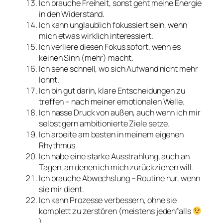
Ich brauche Freiheit, sonst geht meine Energie
in den Widerstand.
Ich kann unglaublich fokussiert sein, wenn
mich etwas wirklich interessiert.
Ich verliere diesen Fokus sofort, wenn es
keinen Sinn (mehr) macht.
Ich sehe schnell, wo sich Aufwand nicht mehr
lohnt.
Ich bin gut darin, klare Entscheidungen zu
treffen – nach meiner emotionalen Welle.
Ich hasse Druck von außen, auch wenn ich mir
selbst gern ambitionierte Ziele setze.
Ich arbeite am besten in meinem eigenen
Rhythmus.
Ich habe eine starke Ausstrahlung, auch an
Tagen, an denen ich mich zurückziehen will.
Ich brauche Abwechslung – Routine nur, wenn
sie mir dient.
Ich kann Prozesse verbessern, ohne sie
komplett zu zerstören (meistens jedenfalls
).