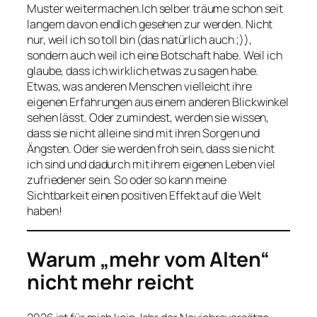
Muster weitermachen.Ich selber träume schon seit
langem davon endlich gesehen zur werden. Nicht
nur, weil ich so toll bin (das natürlich auch ;)),
sondern auch weil ich eine Botschaft habe. Weil ich
glaube, dass ich wirklich etwas zu sagen habe.
Etwas, was anderen Menschen vielleicht ihre
eigenen Erfahrungen aus einem anderen Blickwinkel
sehen lässt. Oder zumindest, werden sie wissen,
dass sie nicht alleine sind mit ihren Sorgen und
Ängsten. Oder sie werden froh sein, dass sie nicht
ich sind und dadurch mit ihrem eigenen Leben viel
zufriedener sein. So oder so kann meine
Sichtbarkeit einen positiven Effekt auf die Welt
haben!
Warum „mehr vom Alten“
nicht mehr reicht