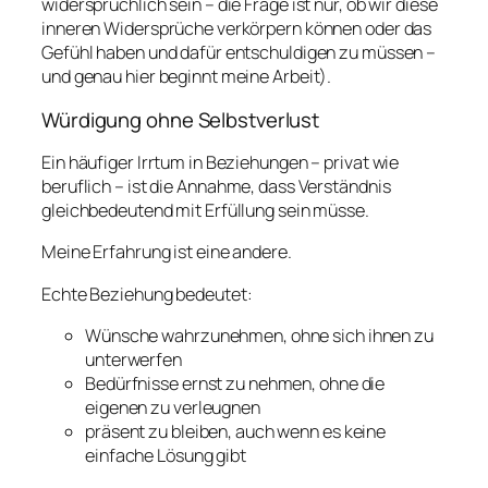
widersprüchlich sein – die Frage ist nur, ob wir diese
inneren Widersprüche verkörpern können oder das
Gefühl haben und dafür entschuldigen zu müssen –
und genau hier beginnt meine Arbeit).
Würdigung ohne Selbstverlust
Ein häufiger Irrtum in Beziehungen – privat wie
beruflich – ist die Annahme, dass Verständnis
gleichbedeutend mit Erfüllung sein müsse.
Meine Erfahrung ist eine andere.
Echte Beziehung bedeutet:
Wünsche wahrzunehmen, ohne sich ihnen zu
unterwerfen
Bedürfnisse ernst zu nehmen, ohne die
eigenen zu verleugnen
präsent zu bleiben, auch wenn es keine
einfache Lösung gibt