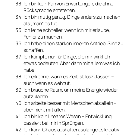
Ich bin kein Fan von Erwartungen, die ohne
Rücksprache entstehen.
Ich bin mutig genug, Dinge anders zu machen
als „man“ es tut.
Ich lerne schneller, wenn ich mir erlaube,
Fehler zu machen.
Ich habe einen starken inneren Antrieb, Sinn zu
schaffen.
Ich kämpfe nur für Dinge, die mir wirklich
etwas bedeuten. Aber dann mit allem was ich
habe!
Ich erkenne, wann es Zeit ist loszulassen –
auch wenn es weh tut.
Ich brauche Raum, um meine Energie wieder
aufzuladen.
Ich arbeite besser mit Menschen als allein –
aber nicht mit allen.
Ich bin kein lineares Wesen – Entwicklung
passiert bei mir in Sprüngen.
Ich kann Chaos aushalten, solange es kreativ