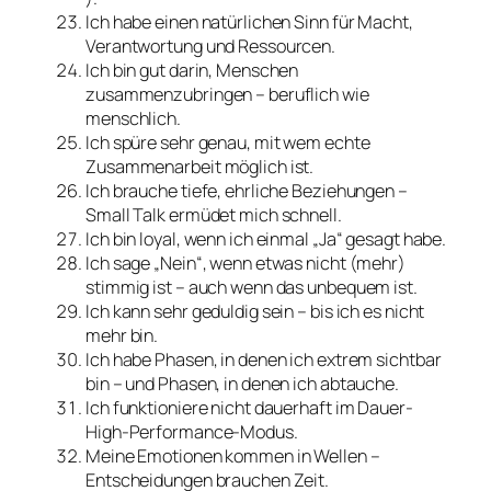
Ich habe einen natürlichen Sinn für Macht,
Verantwortung und Ressourcen.
Ich bin gut darin, Menschen
zusammenzubringen – beruflich wie
menschlich.
Ich spüre sehr genau, mit wem echte
Zusammenarbeit möglich ist.
Ich brauche tiefe, ehrliche Beziehungen –
Small Talk ermüdet mich schnell.
Ich bin loyal, wenn ich einmal „Ja“ gesagt habe.
Ich sage „Nein“, wenn etwas nicht (mehr)
stimmig ist – auch wenn das unbequem ist.
Ich kann sehr geduldig sein – bis ich es nicht
mehr bin.
Ich habe Phasen, in denen ich extrem sichtbar
bin – und Phasen, in denen ich abtauche.
Ich funktioniere nicht dauerhaft im Dauer-
High-Performance-Modus.
Meine Emotionen kommen in Wellen –
Entscheidungen brauchen Zeit.